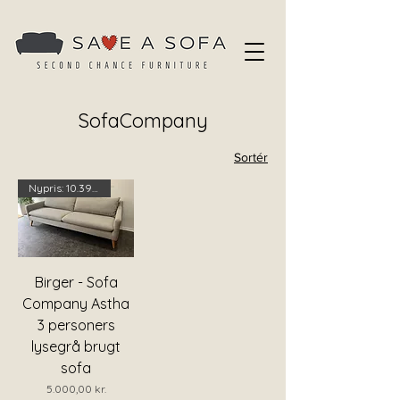
SofaCompany
Sortér
Nypris: 10.398 kr. - Spar 52 %
Birger - Sofa
Company Astha
3 personers
lysegrå brugt
sofa
Pris
5.000,00 kr.