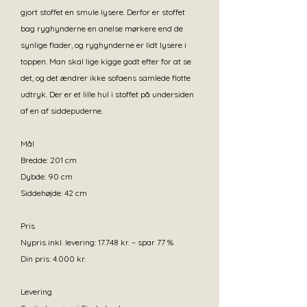
gjort stoffet en smule lysere. Derfor er stoffet
bag ryghynderne en anelse mørkere end de
synlige flader, og ryghynderne er lidt lysere i
toppen. Man skal lige kigge godt efter for at se
det, og det ændrer ikke sofaens samlede flotte
udtryk. Der er et lille hul i stoffet på undersiden
af en af siddepuderne.
Mål
Bredde: 201 cm
Dybde: 90 cm
Siddehøjde: 42 cm
Pris
Nypris inkl. levering: 17.748 kr. – spar 77 %
Din pris: 4.000 kr.
Levering